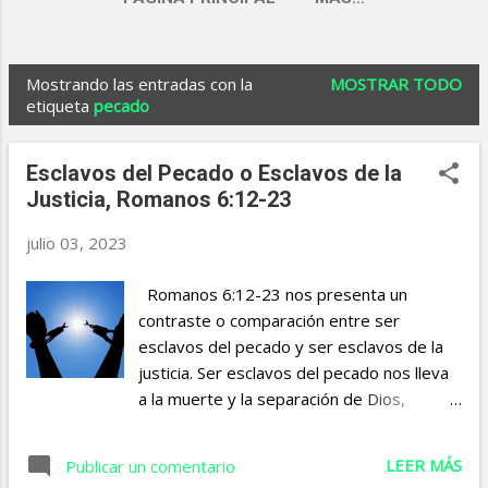
Mostrando las entradas con la
MOSTRAR TODO
E
etiqueta
pecado
n
t
Esclavos del Pecado o Esclavos de la
r
Justicia, Romanos 6:12-23
a
julio 03, 2023
d
Romanos 6:12-23 nos presenta un
a
contraste o comparación entre ser
s
esclavos del pecado y ser esclavos de la
justicia. Ser esclavos del pecado nos lleva
a la muerte y la separación de Dios,
mientras que ser esclavos de la justicia
nos conduce a la vida eterna y a una
LEER MÁS
Publicar un comentario
relación transformada con Dios. Es nuestra