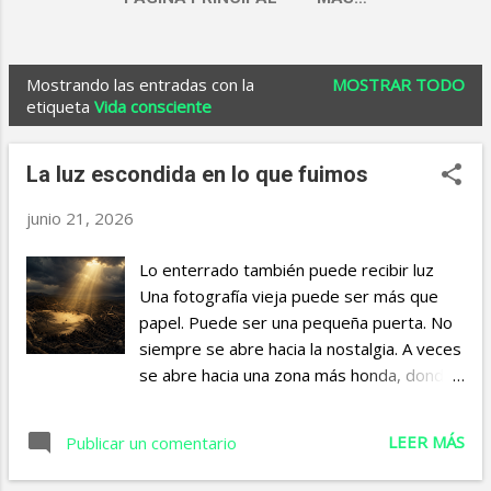
Mostrando las entradas con la
MOSTRAR TODO
E
etiqueta
Vida consciente
n
t
La luz escondida en lo que fuimos
r
junio 21, 2026
a
d
Lo enterrado también puede recibir luz
Una fotografía vieja puede ser más que
a
papel. Puede ser una pequeña puerta. No
s
siempre se abre hacia la nostalgia. A veces
se abre hacia una zona más honda, donde
la memoria no pregunta “¿te acuerdas?”,
sino “¿te reconoces?”. Ahí la imagen deja
LEER MÁS
Publicar un comentario
de ser un objeto y se convierte en espejo.
No refleja el rostro actual, pero tampoco