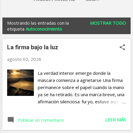
Mostrando las entradas con la
MOSTRAR TODO
E
etiqueta
Autoconocimiento
n
t
La firma bajo la luz
r
agosto 02, 2026
a
d
La verdad interior emerge donde la
máscara comienza a agrietarse Una firma
a
permanece sobre el papel cuando la mano
s
ya se ha retirado. Es una marca breve, una
afirmación silenciosa: fui yo, estuve aquí,
acepto que este gesto me pertenece. Por
eso resulta tan inquietante imaginar una
LEER MÁS
Publicar un comentario
firma reconocible que, sin embargo, se
siente ajena. La tinta puede decir nuestro