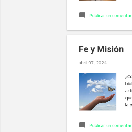
sie
ver
Publicar un comentar
que
cua
que
sin
Fe y Misión
abril 07, 2024
¿Có
bíb
act
que
la 
Act
ha 
Publicar un comentar
Ref