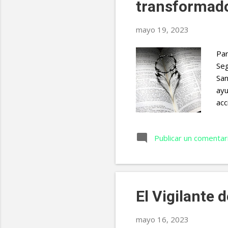
transformad
mayo 19, 2023
Par
Seg
San
ayu
acc
pal
est
Publicar un comentar
nue
Dio
tie
dem
El Vigilante 
mayo 16, 2023