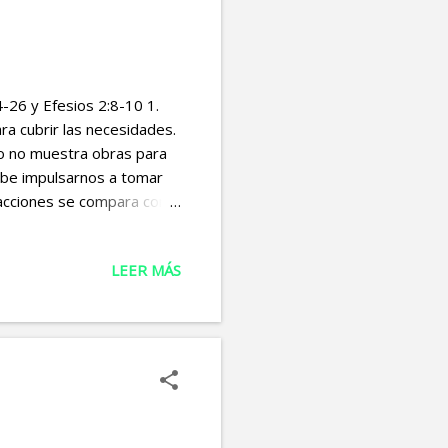
4-26 y Efesios 2:8-10 1.
a cubrir las necesidades.
ro no muestra obras para
ebe impulsarnos a tomar
 acciones se compara con
fe, por sí sola, sin obras,
oncretas que demuestren
LEER MÁS
con simplemente creer en
n la existencia de Dios y
r de acuerdo con esa fe,
lementos que deben...