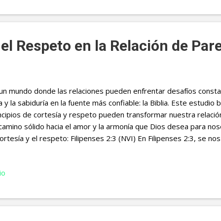
 2: Establece un Objetivo Guiado por la Fe Actividad : Basándote en
erior, establece un objetivo pequeño que creas que Dios quisier
e objetivo debe alinear con tus dones y cómo puedes servir a otro
 el Respeto en la Relación de Par
un mundo donde las relaciones pueden enfrentar desafíos constan
a y la sabiduría en la fuente más confiable: la Biblia. Este estudio 
ncipios de cortesía y respeto pueden transformar nuestra relaci
camino sólido hacia el amor y la armonía que Dios desea para nos
cortesía y el respeto: Filipenses 2:3 (NVI) En Filipenses 2:3, se nos
ás como superiores a nosotros mismos. Esto no solo es relevan
idianas, sino que también es esencial en nuestra relación de parej
io
sideración son la base de una relación sólida. Cuando valoramos l
timientos de nuestra pareja, estamos siguiendo el camino del a
eñado. Comunicación Consciente: Santiago 1:19 (NVI) La comunica
damental en una relación de pareja. En Santiago 1:19, se nos exhor