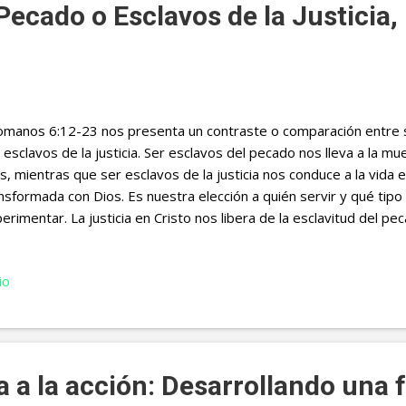
 Pecado o Esclavos de la Justici
anos 6:12-23 nos presenta un contraste o comparación entre s
 esclavos de la justicia. Ser esclavos del pecado nos lleva a la mu
s, mientras que ser esclavos de la justicia nos conduce a la vida e
nsformada con Dios. Es nuestra elección a quién servir y qué tip
erimentar. La justicia en Cristo nos libera de la esclavitud del pec
plenitud y propósito en obediencia a Dios. Para entender este co
lavos del pecado o esclavos de la justicia atendamos al siguiente
io
 hombres que vivían en un país gobernado por un rey injusto y 
n esclavos, pero cada uno de ellos tenía un amo diferente. El pr
malvado señor, quien lo obligaba a realizar tareas ilegales y de
tía atrapado en un ciclo de engaño, robo y violencia. Aunque anhe.
a a la acción: Desarrollando una 