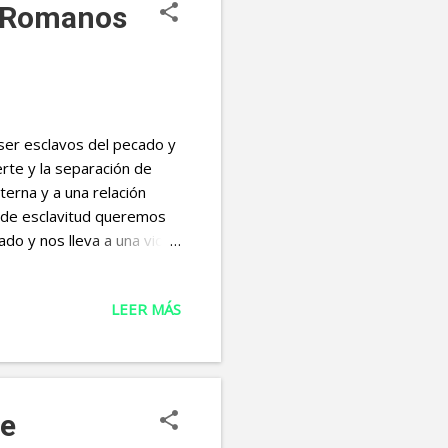
a, Romanos
er esclavos del pecado y
erte y la separación de
terna y a una relación
o de esclavitud queremos
ado y nos lleva a una vida
ntraste entre ser
 relato: "Había una vez
LEER MÁS
tirano. Ambos hombres
imer hombre era esclavo de
shonestas. Este hombre se
..
fe