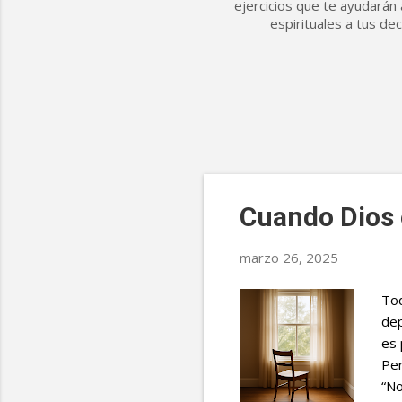
ejercicios que te ayudarán a
espirituales a tus de
E
Cuando Dios e
n
t
marzo 26, 2025
r
Tod
a
dep
d
es 
Per
a
“No
s