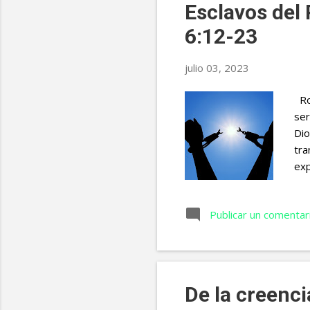
Esclavos del
6:12-23
julio 03, 2023
Rom
ser
Dio
tra
exp
de 
esc
Publicar un comentar
dos
era
un 
sen
De la creenci