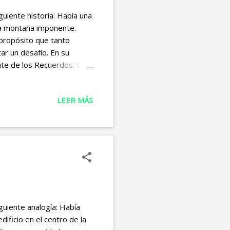
uiente historia: Había una
na montaña imponente.
 propósito que tanto
tar un desafío. En su
nte de los Recuerdos. Este
nder la importancia de los
an como puertas que podían
LEER MÁS
 el presente y el futuro.
cruzar el umbral y
enzó a reflexionar sobre
...
guiente analogía: Había
ificio en el centro de la