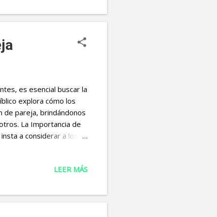
 la reflexión del día
a que logres esta semana.
s. R...
eja
tes, es esencial buscar la
bíblico explora cómo los
ón de pareja, brindándonos
otros. La Importancia de
 insta a considerar a los
te en nuestras relaciones
a. El respeto mutuo y la
LEER MÁS
a presencia y los
mor que Dios nos ha
ción consciente es
ta a s...