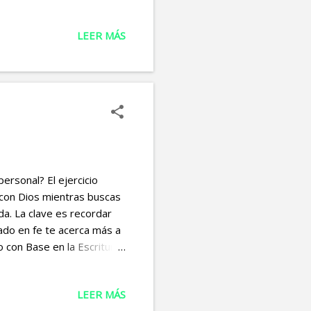
cia.” — Isaías 41:10 Este
rque pronto recibirás lo
LEER MÁS
ncia es más poderosa que
a deriva, aunque sintamos
el día de la victoria,
ller dond...
ersonal? El ejercicio
n con Dios mientras buscas
da. La clave es recordar
ado en fe te acerca más a
o con Base en la Escritura
tu propósito según Dios te
que Dios te ha dado.
LEER MÁS
e alinean con tu pasión.