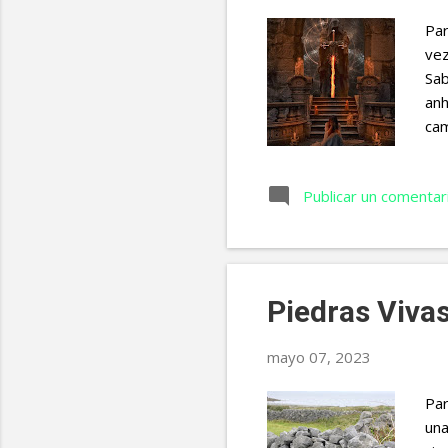
Par
vez
Sab
anh
cam
gua
rec
Publicar un comentar
abr
Sol
ayu
los
Piedras Viva
mayo 07, 2023
Par
una