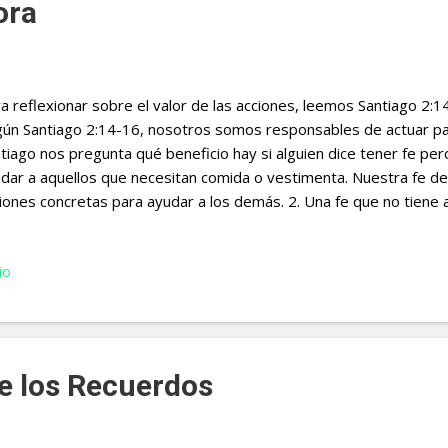
ora
a reflexionar sobre el valor de las acciones, leemos Santiago 2:1
ún Santiago 2:14-16, nosotros somos responsables de actuar par
tiago nos pregunta qué beneficio hay si alguien dice tener fe pe
dar a aquellos que necesitan comida o vestimenta. Nuestra fe d
iones concretas para ayudar a los demás. 2. Una fe que no tiene
abras vacías y sin sustancia en el verso 17. Santiago afirma que la 
á muerta. Nuestra fe debe manifestarse a través de acciones c
io
stro compromiso y amor por Dios y por los demás. 3. No basta 
s, como se menciona en el verso 19. Incluso los demonios creen e
mblan. Nuestra creencia debe ir más allá y debe llevarnos a actua
ostrando nuestro compromiso y obediencia a Dios. 4. Los dos e
de los Recuerdos