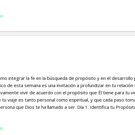
mpre te ayudaré, siempre te sustentaré con la diestra de mi justi
sículo no es solo un consuelo, es un ancla. No dice: “No temas, po
io
 esperas”, sino: “No temas, porque YO estoy contigo”. Su prese
lquier resultado. Su compañía es garantía de que no estamos a l
 no avanzamos. Dios promete fuerza, ayuda y sustento, no solo en 
o en el proceso mismo. A veces, la sala de espera es también el ta
mo integrar la fe en la búsqueda de propósito y en el desarrollo p
lico de esta semana es una invitación a profundizar en tu relació
ivamente vivir de acuerdo con el propósito que Él tiene para tu vi
 tu viaje es tanto personal como espiritual, y que cada paso tom
persona que Dios te ha llamado a ser. Día 1: Identifica tu Propósit
ividad : Dedica tiempo a la oración, pidiendo guía para entender 
creado. Luego, lee Romanos 12:6-8 y reflexiona sobre los dones 
io
lexión : Escribe cómo estos dones pueden servir a otros y cómo s