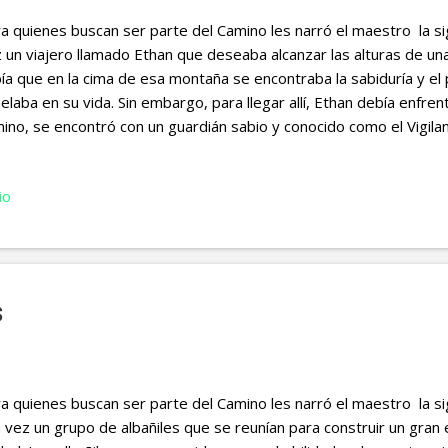
a quienes buscan ser parte del Camino les narró el maestro la sig
 un viajero llamado Ethan que deseaba alcanzar las alturas de u
ía que en la cima de esa montaña se encontraba la sabiduría y el
elaba en su vida. Sin embargo, para llegar allí, Ethan debía enfren
ino, se encontró con un guardián sabio y conocido como el Vigila
rdián le dijo a Ethan: "Antes de continuar tu ascenso, debes ente
uerdos en tu viaje". El Vigilante le explicó que los recuerdos er
io
irse hacia el pasado. Pero no todos los recuerdos eran útiles para
o aquellos que sirvieran para su crecimiento y desarrollo podrían 
darlo en su ascenso. Decidido a superar este desafío, Ethan com
 recuerdos que llevaba consigo. Uno a uno, examinó sus experienci
s
a quienes buscan ser parte del Camino les narró el maestro la si
 vez un grupo de albañiles que se reunían para construir un gran ed