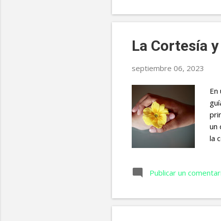
Día
ant
Est
La Cortesía y
septiembre 06, 2023
En 
guí
pri
un 
la 
dem
cot
Publicar un comentar
con
sen
ens
fun