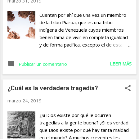
marzo 31, 2019
mensaje de Dios no es al aire, a las
piedras o a los edificios. El mensaje de
Cuentan por ahí que una vez un miembro
Dios es a las personas y Él nos conoce por
de la tribu Piaroa, que es una tribu
nombre. En los versículos 1 y 2 se nos
indígena de Venezuela cuyos miembros
presentan 5 personajes a los que Dios
tienen fama de vivir en completa igualdad
habla: Hageo, Zorobabel, Salatiel, Josué y
y de forma pacífica, excepto el de esta
Josadac. Escritos así, estos nombres no
historia, se presentó furioso ante un
nos dicen mucho, pero si vemos el
anciano de la tribu para informarle que
LEER MÁS
significado de estos nombres podemos
Publicar un comentario
estaba decidido a tomar venganza de un
entender que Dios nos incluye y podemos
enemigo que lo había ofendido
ver la acción de Dios que reconstruye
gravemente. ¡Quería ir inmediatamente y
nuestras vidas según su voluntad: “Dios
¿Cuál es la verdadera tragedia?
matarlo sin piedad! El anciano lo escuchó
llama a una celebración...
atentamente y luego le propuso que fuera
marzo 24, 2019
a hacer lo que tenía pensado, pero antes
de hacerlo llenara su pipa de tabaco y la
¿Si Dios existe por qué le ocurren
fumara con calma al pie del árbol sagrado
tragedias a la gente buena? ¿Si es verdad
del pueblo. El hombre cargó su pipa y fue a
que Dios existe por qué hay tanta maldad
sentarse bajo la copa del gran árbol. Tardó
en el mundo? A muchos creyentes les