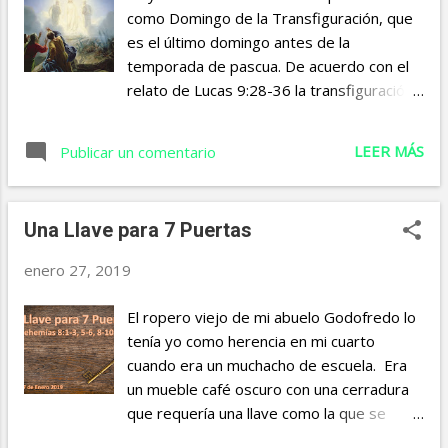
semejanza, pero sin pecado”, Hebreos
como Domingo de la Transfiguración, que
4:15 Al igual que nosotros, Jesús fue
es el último domingo antes de la
tentado en todo, pero él no cedió a la
temporada de pascua. De acuerdo con el
tentación, no perdió su objetivo, no se
relato de Lucas 9:28-36 la transfiguración
salió del camino, no pecó; esa fue la
fue un evento cuya intención era que se
diferencia. En Mateo4:1-11 podemos ver
grabara profundamente en los corazones
LEER MÁS
un ejemplo del proceso de tentación de
Publicar un comentario
de quienes presenciaron este evento y de
Jesús y la forma en que él enfrentó esa
alguna manera transfigurar sus corazones
tentación. Haremos bien en aprender de
también. Hay por lo menos cinco
Jesús para que pueda decirse de nosotros
Una Llave para 7 Puertas
elementos relacionados a la
lo que se afirma en Santiag...
Transfiguración de Jesucristo y mientras
enero 27, 2019
reflexionamos en estos cinco elementos
pidámosle al Señor que transfigure
El ropero viejo de mi abuelo Godofredo lo
también nuestros corazones.
tenía yo como herencia en mi cuarto
Primeramente, la Transfiguración requirió
cuando era un muchacho de escuela. Era
de un ambiente propicio (Lucas 9:28).
un mueble café oscuro con una cerradura
(Llamado) 28 “ Aconteció como ocho días
que requería una llave como la que se
después de estas palabras, que tomó a
muestra en la imagen arriba Era algo