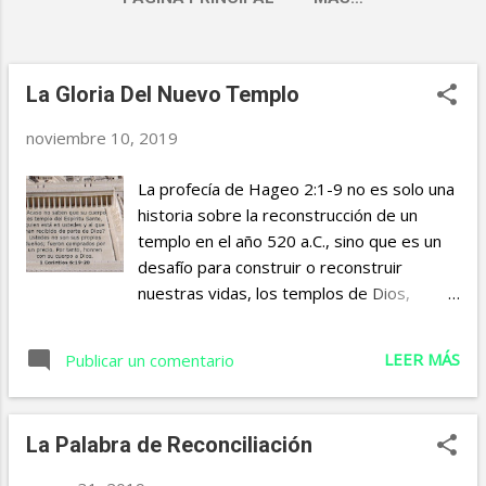
La Gloria Del Nuevo Templo
E
n
noviembre 10, 2019
t
La profecía de Hageo 2:1-9 no es solo una
r
historia sobre la reconstrucción de un
a
templo en el año 520 a.C., sino que es un
d
desafío para construir o reconstruir
nuestras vidas, los templos de Dios,
a
según la voluntad de Dios hoy. ¿Construir o
s
destruir? ¿Qué eliges? La reconstrucción
LEER MÁS
Publicar un comentario
de nuestras vidas según la voluntad de
Dios requiere atender su palabra, su voz,
el llamado, Hageo 2:1-2 Dios empieza a
La Palabra de Reconciliación
obrar en nuestras vidas a través de su
palabra: “vino palabra, diciendo, habla”. El